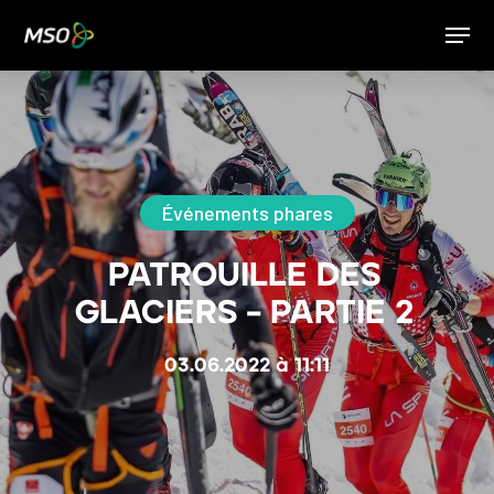
Hit enter to search or ESC to close
Événements phares
PATROUILLE DES
GLACIERS – PARTIE 2
03.06.2022 à 11:11