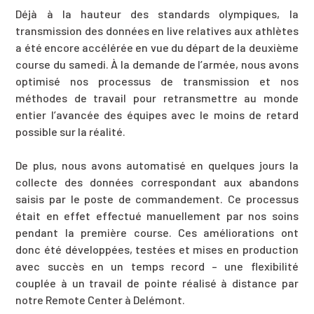
Demande d’off
Déjà à la hauteur des standards olympiques, la
transmission des données en live relatives aux athlètes
a été encore accélérée en vue du départ de la deuxième
Accueil
course du samedi. À la demande de l’armée, nous avons
optimisé nos processus de transmission et nos
Qui sommes-no
méthodes de travail pour retransmettre au monde
Nos services
entier l’avancée des équipes avec le moins de retard
possible sur la réalité.
Nos référenc
De plus, nous avons automatisé en quelques jours la
Blog 11h11
collecte des données correspondant aux abandons
Contactez-nous
saisis par le poste de commandement. Ce processus
était en effet effectué manuellement par nos soins
Demande d’offr
pendant la première course. Ces améliorations ont
service
donc été développées, testées et mises en production
avec succès en un temps record – une flexibilité
couplée à un travail de pointe réalisé à distance par
notre Remote Center à Delémont.